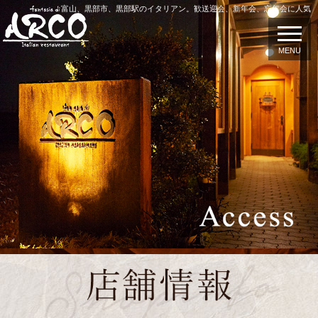
富山、黒部市、黒部駅のイタリアン。歓送迎会、新年会、忘年会に人気
MENU