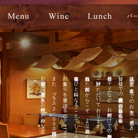
お客様のご予算や人数、お料理のお好みなど、気軽にご相談ください。
また、プラス２,０００円（税別）でワインやビールもOKの飲み放題も。
お集まりを盛り上げるパーティーメニューは、ボリュームも満点です。
有意義なひと時になることでしょう。
気心知れた間柄だからこそ、より一層楽しく、
ご好評いただいております。
各種パーティーなど、お仲間だけでの時間・空間を満喫されたいお客様に
貸し切りでの結婚式二次会や同窓会、歓送迎会、忘年会、新年会、
当店は最大
50
名様までのお席をご用意でき、